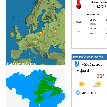
Différence de
-3.7°C
Aujourd'hui
16.2°C
2
Maxi:
00:05
12.1°C
1
Mini:
06:37
IRM Prévisions météo