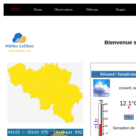
RN54
Home
Observations
Webcam
Orages
Bienvenue su
Résumé / Températu
couvert, s
12.1°
frais
Sensation de