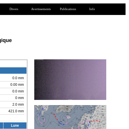
Divers
Avertissements
Publications
Info
gique
0.0 mm
0.00 mm
0.0 mm
0 mm
2.0 mm
421.0 mm
Lune