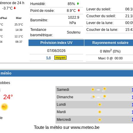
férence de 24 h
Humidité:
85
%
-3.7°C
Lever du soleil:
06:1
Point de rosée:
8.9°C
Coucher du soleil:
21:1
1022.9
d'hui
Hier
Baromètre:
hPa
Lever de la lune:
00:0
2°C
25.5°C
Tendance
Coucher de la lune:
15:4
00
14:39
Soutenu
barométrique:
3°C
12.1°C
04
06:37
Prévision index UV
Rayonnement solaire
2
07/08/2026
0
W/m
(
0
%)
5.6
moyen
Maxi: 0 @ 00:00
 météo