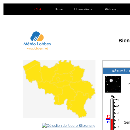
RN54
Home
Observations
Webcam
Bien
Résumé / 
n
Sen