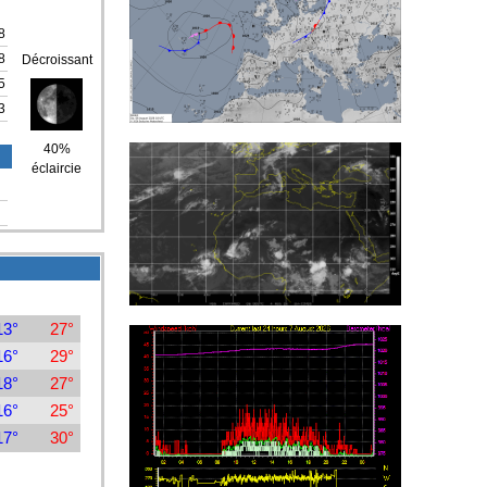
8
8
Décroissant
5
3
40%
éclaircie