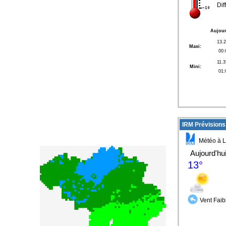
Dif
Aujour
13.
Maxi:
00:
11.
Mini:
01:
IRM Prévisions