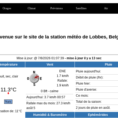
Orages
Climat
Prévisions
Satellites
Air
venue sur le site de la station météo de Lobbes, Bel
Mise à jour:
@
7/8/2026
01:07:39
- mise à jour il y a
13
sec
Température
Vent
Pluie
ENE
Pluie aujourd'hui:
1.7 km/h
uit, sec, clair
Débit de pluie (/hr):
Rafale:
Pluie hier:
1.9 km/h
11.3°C
Pluie d'averse:
0
Bft -
calme
Ce mois:
Aujourd'hui:
3.7 km/h
00:57
frais
Total de la saison:
Rafale max du mois: 27.3 km/h
2 jours de pluie en août.
août 5
sation de:
11°C
Humidité & Baromètre
Ephémérides