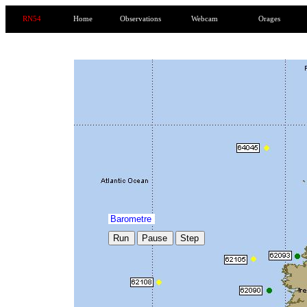
RN54
Home
Observations
Webcam
Orages
Barometre