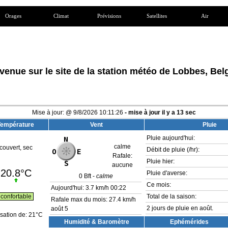
Orages
Climat
Prévisions
Satellites
Air
venue sur le site de la station météo de Lobbes, Bel
Mise à jour:
@
9/8/2026
10:11:26
- mise à jour il y a
13
sec
Température
Vent
Pluie
Pluie aujourd'hui:
calme
couvert, sec
Débit de pluie (/hr):
Rafale:
Pluie hier:
aucune
20.8°C
Pluie d'averse:
0
Bft -
calme
Ce mois:
Aujourd'hui:
3.7 km/h
00:22
confortable
Total de la saison:
Rafale max du mois: 27.4 km/h
2 jours de pluie en août.
août 5
sation de:
21°C
Humidité & Baromètre
Ephémérides