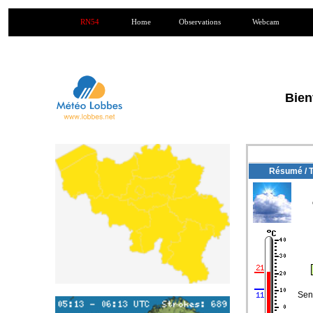
RN54
Home
Observations
Webcam
Bien
Résumé / 
Sen