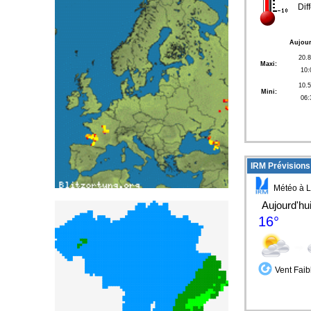
Dif
Aujour
20.
Maxi:
10:
10.
Mini:
06:
IRM Prévisions