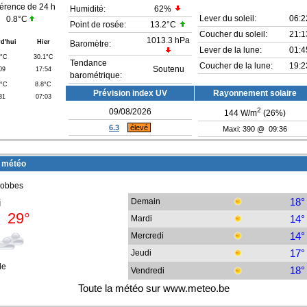
férence de 24 h
Humidité:
62
%
Lever du soleil:
06:2
0.8°C
Point de rosée:
13.2°C
Coucher du soleil:
21:1
1013.3 hPa
d'hui
Hier
Baromètre:
Lever de la lune:
01:4
8°C
30.1°C
Tendance
Coucher de la lune:
19:2
Soutenu
09
17:54
barométrique:
5°C
8.8°C
Prévision index UV
Rayonnement solaire
31
07:03
2
09/08/2026
144
W/m
(
26
%)
6.3
élevé
Maxi: 390 @ 09:36
 météo