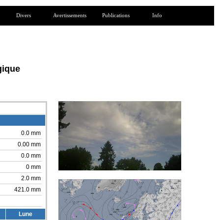
Divers
Avertissements
Publications
Info
gique
0.0 mm
0.00 mm
0.0 mm
0 mm
2.0 mm
421.0 mm
Lune