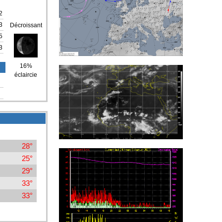
2
3
Décroissant
5
3
16%
éclaircie