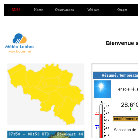
RN54
Home
Observations
Webcam
Orages
Bienvenue su
Résumé / Températu
ensoleillé, 
28.6°
modérément 
Sensation de: